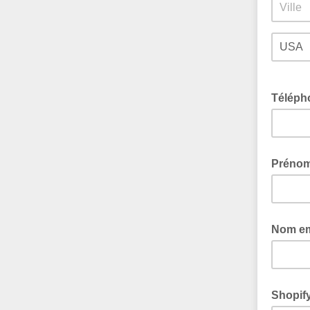
Téléph
Prénom
Nom e
Shopif