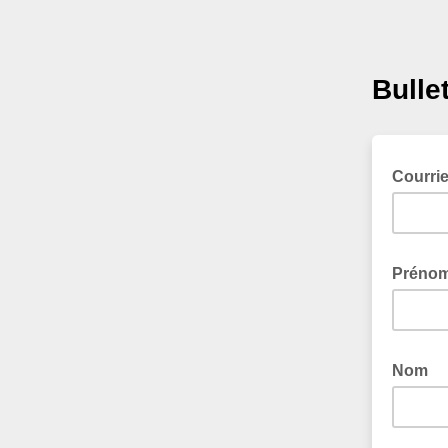
Bulle
Courri
Préno
Nom