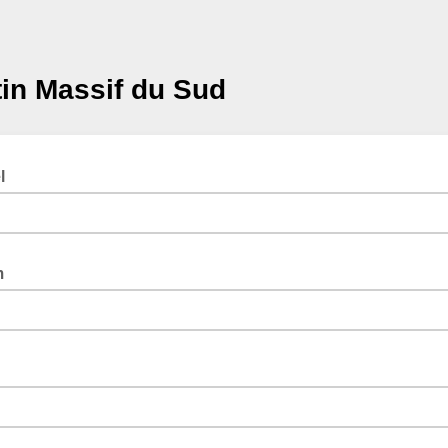
tin Massif du Sud
el
m