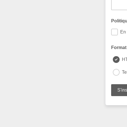
Politiq
En 
Format 
H
Te