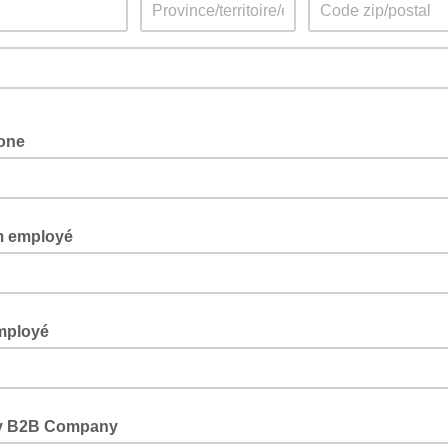
one
 employé
mployé
y B2B Company